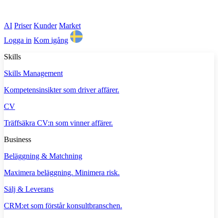
AI
Priser
Kunder
Market
Logga in
Kom igång
Skills
Skills Management
Kompetensinsikter som driver affärer.
CV
Träffsäkra CV:n som vinner affärer.
Business
Beläggning & Matchning
Maximera beläggning. Minimera risk.
Sälj & Leverans
CRM:et som förstår konsultbranschen.