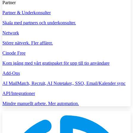
Partner
Partner & Underkonsulter
Skala med partners och underkonsulter.
Network
Större nätverk. Fler affärer.
Cinode Free
Kom igång med vårt gratispaket för upp till tio användare
Add-Ons
AI MailMatch, Recruit, AI Notetaker,, SSO, Email/Kalender sync
API/Integrationer
Mindre manuellt arbete. Mer automation.