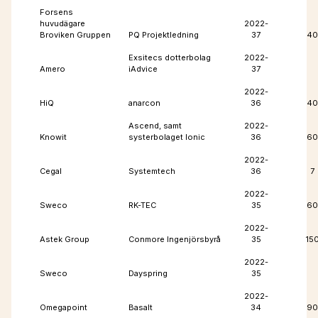
Forsens
huvudägare
2022-
Broviken Gruppen
PQ Projektledning
37
40
Exsitecs dotterbolag
2022-
Amero
iAdvice
37
2022-
HiQ
anarcon
36
40
Ascend, samt
2022-
Knowit
systerbolaget Ionic
36
60
2022-
Cegal
Systemtech
36
7
2022-
Sweco
RK-TEC
35
60
2022-
Astek Group
Conmore Ingenjörsbyrå
35
15
2022-
Sweco
Dayspring
35
2022-
Omegapoint
Basalt
34
90