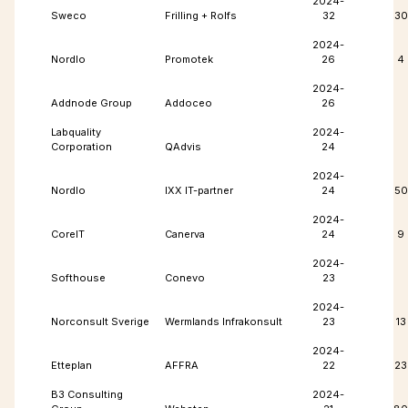
2024-
Sweco
Frilling + Rolfs
32
30
2024-
Nordlo
Promotek
26
4
2024-
Addnode Group
Addoceo
26
Labquality
2024-
Corporation
QAdvis
24
2024-
Nordlo
IXX IT-partner
24
50
2024-
CoreIT
Canerva
24
9
2024-
Softhouse
Conevo
23
2024-
Norconsult Sverige
Wermlands Infrakonsult
23
13
2024-
Etteplan
AFFRA
22
23
B3 Consulting
2024-