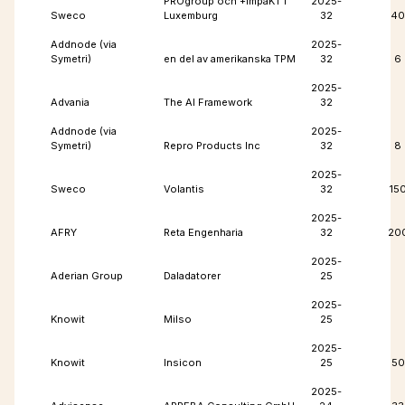
PROgroup och +ImpaKT i
2025-
Sweco
Luxemburg
32
40
Addnode (via
2025-
Symetri)
en del av amerikanska TPM
32
6
2025-
Advania
The AI Framework
32
Addnode (via
2025-
Symetri)
Repro Products Inc
32
8
2025-
Sweco
Volantis
32
15
2025-
AFRY
Reta Engenharia
32
20
2025-
Aderian Group
Daladatorer
25
2025-
Knowit
Milso
25
2025-
Knowit
Insicon
25
50
2025-