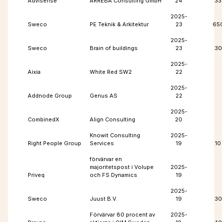
Advisense
ARREBA Consulting GmbH
24
33
2025-
Sweco
PE Teknik & Arkitektur
23
65
2025-
Sweco
Brain of buildings
23
30
2025-
Aixia
White Red SW2
22
2025-
Addnode Group
Genus AS
22
2025-
CombinedX
Align Consulting
20
Knowit Consulting
2025-
Right People Group
Services
19
10
förvärvar en
majoritetspost i Volupe
2025-
Priveq
och FS Dynamics
19
2025-
Sweco
Juust B.V.
19
30
Förvärvar 80 procent av
2025-