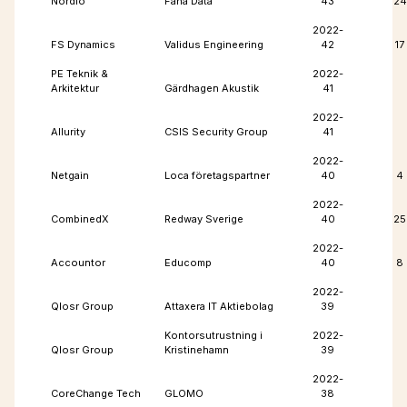
Nordlo
Fana Data
43
24
2022-
FS Dynamics
Validus Engineering
42
17
PE Teknik &
2022-
Arkitektur
Gärdhagen Akustik
41
2022-
Allurity
CSIS Security Group
41
2022-
Netgain
Loca företagspartner
40
4
2022-
CombinedX
Redway Sverige
40
25
2022-
Accountor
Educomp
40
8
2022-
Qlosr Group
Attaxera IT Aktiebolag
39
Kontorsutrustning i
2022-
Qlosr Group
Kristinehamn
39
2022-
CoreChange Tech
GLOMO
38