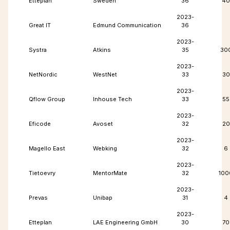
Etteplan
Sweden
36
40
2023-
Great IT
Edmund Communication
36
2023-
Systra
Atkins
35
30
2023-
NetNordic
WestNet
33
30
2023-
Qflow Group
Inhouse Tech
33
55
2023-
Eficode
Avoset
32
20
2023-
Magello East
Webking
32
6
2023-
Tietoevry
MentorMate
32
100
2023-
Prevas
Unibap
31
4
2023-
Etteplan
LAE Engineering GmbH
30
70