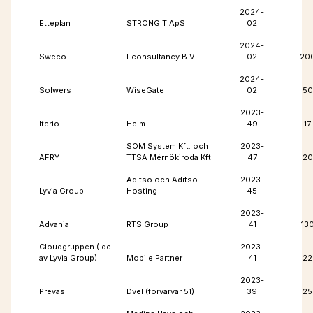
2024-
Etteplan
STRONGIT ApS
02
2024-
Sweco
Econsultancy B.V
02
20
2024-
Solwers
WiseGate
02
50
2023-
Iterio
Helm
49
17
SOM System Kft. och
2023-
AFRY
TTSA Mérnökiroda Kft
47
20
Aditso och Aditso
2023-
Lyvia Group
Hosting
45
2023-
Advania
RTS Group
41
13
Cloudgruppen ( del
2023-
av Lyvia Group)
Mobile Partner
41
22
2023-
Prevas
Dvel (förvärvar 51)
39
25