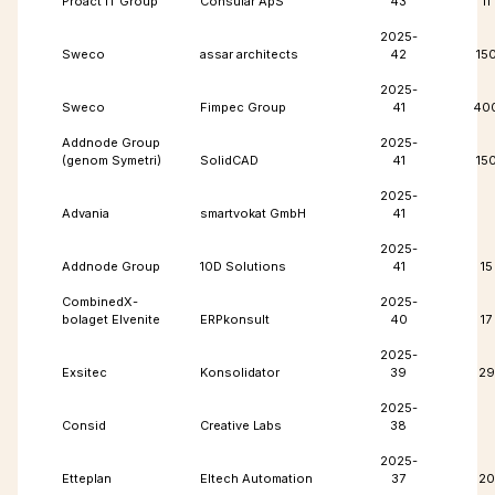
Proact IT Group
Consular ApS
43
11
2025-
Sweco
assar architects
42
15
2025-
Sweco
Fimpec Group
41
40
Addnode Group
2025-
(genom Symetri)
SolidCAD
41
15
2025-
Advania
smartvokat GmbH
41
2025-
Addnode Group
10D Solutions
41
15
CombinedX-
2025-
bolaget Elvenite
ERPkonsult
40
17
2025-
Exsitec
Konsolidator
39
29
2025-
Consid
Creative Labs
38
2025-
Etteplan
Eltech Automation
37
20