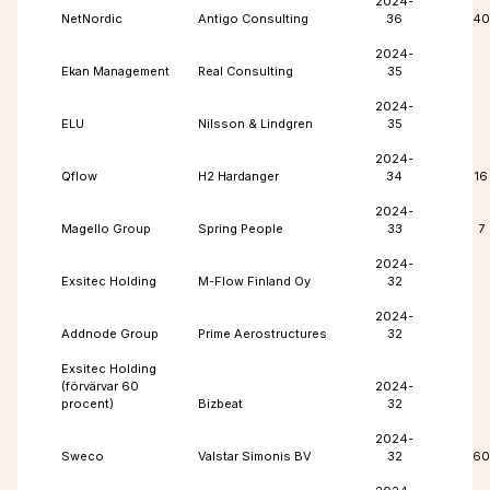
2024-
NetNordic
Antigo Consulting
36
40
2024-
Ekan Management
Real Consulting
35
2024-
ELU
Nilsson & Lindgren
35
2024-
Qflow
H2 Hardanger
34
16
2024-
Magello Group
Spring People
33
7
2024-
Exsitec Holding
M-Flow Finland Oy
32
2024-
Addnode Group
Prime Aerostructures
32
Exsitec Holding
(förvärvar 60
2024-
procent)
Bizbeat
32
2024-
Sweco
Valstar Simonis BV
32
60