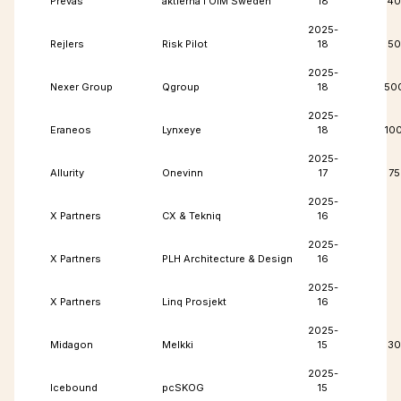
Prevas
aktierna i OIM Sweden
18
40
2025-
Rejlers
Risk Pilot
18
50
2025-
Nexer Group
Qgroup
18
50
2025-
Eraneos
Lynxeye
18
10
2025-
Allurity
Onevinn
17
75
2025-
X Partners
CX & Tekniq
16
2025-
X Partners
PLH Architecture & Design
16
2025-
X Partners
Linq Prosjekt
16
2025-
Midagon
Melkki
15
30
2025-
Icebound
pcSKOG
15