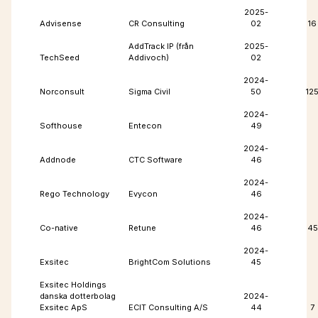
2025-
Advisense
CR Consulting
02
16
AddTrack IP (från
2025-
TechSeed
Addivoch)
02
2024-
Norconsult
Sigma Civil
50
12
2024-
Softhouse
Entecon
49
2024-
Addnode
CTC Software
46
2024-
Rego Technology
Evycon
46
2024-
Co-native
Retune
46
45
2024-
Exsitec
BrightCom Solutions
45
Exsitec Holdings
danska dotterbolag
2024-
Exsitec ApS
ECIT Consulting A/S
44
7