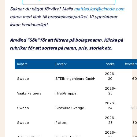
Saknar du något förvärv? Maila
mattias.loxi@cinode.com
gärna med länk till pressrelease/artikel. Vi uppdaterar
listan kontinuerligt!
Använd ”Sök” för att filtrera på bolagsnamn. Klicka på
rubriker för att sortera på namn, pris, storlek etc.
Köpare
Förvärv
Vecka
#Medarb
2026-
Sweco
STEIN Ingenieure GmbH
30
60
2026-
Vaaka Partners
HifabGruppen
25
2026-
Sweco
Sitowise Sverige
24
25
2026-
Sweco
Platom
23
30
2026-