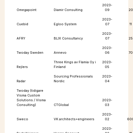
2023-
Omegapoint
Diamir Consulting
09
20
2023-
Cuebid
Egloo System
07
11
2023-
AFRY
BLIX Consultancy
07
25
2023-
Twoday Sweden
Annevo
06
70
Three Kings av Flamia Oy i
2023-
Rejlers
Finland
05
Sourcing Professionals
2023-
Radar
Nordic
04
Twoday (tidigare
Visma Custom
Solutions / Visma
2023-
Consulting)
CTGlobal
03
2023-
Sweco
VK architects+engineers
02
60
2023-