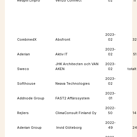
Redpill Linpro
Venzo Connect
02
11
2023-
CombinedX
Absfront
02
32
2023-
Aderian
Aktiv IT
02
51
JHK Architecten och VAN
2023-
Sweco
AKEN
02
totalt
2023-
Softhouse
Neava Technologies
02
2023-
Addnode Group
FAST2 Affärssystem
01
2022-
Rejlers
ClimaConsult Finland Oy
50
14
2022-
Aderian Group
Invid Göteborg
49
24