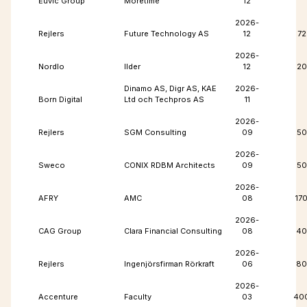
Euvic Group
Moretime
12
2026-
Rejlers
Future Technology AS
12
72
2026-
Nordlo
Ilder
12
20
Dinamo AS, Digr AS, KAE
2026-
Born Digital
Ltd och Techpros AS
11
2026-
Rejlers
SGM Consulting
09
50
2026-
Sweco
CONIX RDBM Architects
09
50
2026-
AFRY
AMC
08
17
2026-
CAG Group
Clara Financial Consulting
08
40
2026-
Rejlers
Ingenjörsfirman Rörkraft
06
80
2026-
Accenture
Faculty
03
40