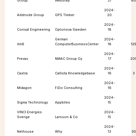
Group
Webstep
21
80
2024-
Addnode Group
GPS Timber
20
2024-
Consat Engineering
Optonova Sweden
18
German
2024-
itm8
ComputerBusinessCenter
18
12
2024-
Prevas
NMAC Group Oy
17
20
2024-
Castra
Callista Knowledgebase
16
3
2024-
Midagon
FiDo Consulting
16
2024-
Sigma Technology
Appbites
15
VINCI Energies
2024-
Sverige
Larsson & Co
15
2024-
Nethouse
Why
13
30