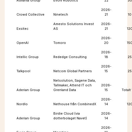
Advania Group
Evolv Robotics
22
30
2026-
Crowd Collective
Ninetech
21
10
Amesto Solutions Invest
2026-
Exsitec
AS
21
12
2026-
OpenAI
Tomoro
20
15
2026-
Intellic Group
Rededge Consulting
18
25
2026-
Talkpool
Netcom Global Partners
15
25
Netsolution, Sagene Data,
Tallmaker, Attend IT och
2026-
Aderian Group
Grenland Data
15
Totalt
2026-
Nordlo
Nethouse från CombinedX
14
12
Birdie Cloud (via
2026-
Aderian Group
dotterbolaget Navet)
14
2026-