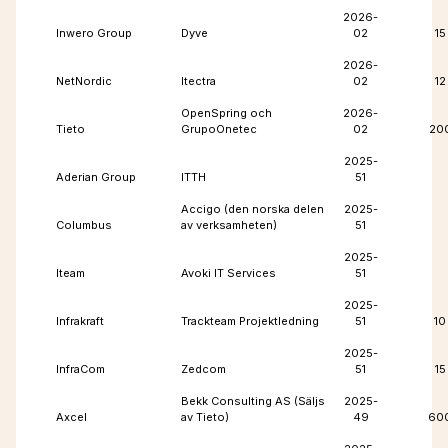
2026-
Inwero Group
Dyve
02
15
2026-
NetNordic
Itectra
02
12
OpenSpring och
2026-
Tieto
GrupoOnetec
02
20
2025-
Aderian Group
ITTH
51
Accigo (den norska delen
2025-
Columbus
av verksamheten)
51
2025-
Iteam
Avoki IT Services
51
2025-
Infrakraft
Trackteam Projektledning
51
10
2025-
InfraCom
Zedcom
51
15
Bekk Consulting AS (Säljs
2025-
Axcel
av Tieto)
49
60