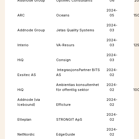
Addnode Group
Optimec Consultants
06
20
2024-
ARC
Oceans
05
15
2024-
Addnode Group
Jetas Quality Systems
03
2024-
Interio
VA-Resurs
03
12
2024-
HiQ
Consign
03
IntegrasjonsPartner BITS
2024-
Exsitec AS
AS
02
Ambientias konsultenhet
2024-
HiQ
för offentlig sektor
02
10
Addnode (via
2024-
Icebound)
Efficture
02
2024-
Etteplan
STRONGIT ApS
02
2024-
NetNordic
EdgeGuide
02