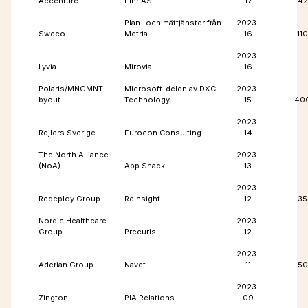
Accenture
Einr AS
17
42
Plan- och mättjänster från
2023-
Sweco
Metria
16
110
2023-
Lyvia
Mirovia
16
Polaris/MNGMNT
Microsoft-delen av DXC
2023-
byout
Technology
15
40
2023-
Rejlers Sverige
Eurocon Consulting
14
The North Alliance
2023-
(NoA)
App Shack
13
2023-
Redeploy Group
Reinsight
12
35
Nordic Healthcare
2023-
Group
Precuris
12
2023-
Aderian Group
Navet
11
50
2023-
Zington
PIA Relations
09