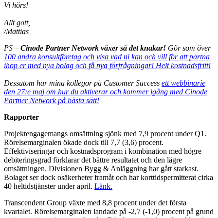
Vi hörs!
Allt gott,
/Mattias
PS –
Cinode Partner Network växer så det knakar!
Gör som över
100 andra konsultföretag och visa vad ni kan och vill för att partna
ihop er med nya bolag och få nya förfrågningar! Helt kostnadsfritt!
Dessutom har mina kollegor på Customer Success
ett webbinarie
den 27:e maj om hur du aktiverar och kommer igång med Cinode
Partner Network på bästa sätt!
Rapporter
Projektengagemangs omsättning sjönk med 7,9 procent under Q1.
Rörelsemarginalen ökade dock till 7,7 (3,6) procent.
Effektiviseringar och kostnadsprogram i kombination med högre
debiteringsgrad förklarar det bättre resultatet och den lägre
omsättningen. Divisionen Bygg & Anläggning har gått starkast.
Bolaget ser dock osäkerheter framåt och har korttidspermitterat cirka
40 heltidstjänster under april.
Länk.
Transcendent Group växte med 8,8 procent under det första
kvartalet. Rörelsemarginalen landade på -2,7 (-1,0) procent på grund