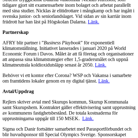
tidigare gjort sitt examensarbete inom bolaget och arbetat parallellt
med sina studier. Nicklas är elitidrottare i mångkamp och har ingått i
svenska junior- och seniorlandslaget. Vid sidan av sin karriär inom
friidrott har han läst på Högskolan Dalarna.
Länk.
Partnerskap
AFRY blir partner i ”
Business Playbook
” för exponentiell
klimatomställning. Initiativet lanserades i januari 2020 på World
Economic Forum i Davos. Målet är att få företag och organisationer
att anpassa sina klimatstrategier efter 1,5-gradersmålet och uppnå
klimatneutrala koldioxidutsläpp senast år 2050.
Länk.
Behöver vi ett kontor efter Corona? WSP och Vakansa i samarbete
om framtidens lokaler genom en ny digital tjänst.
Länk.
Avtal/Uppdrag
Rejlers skriver avtal med Skurups kommun, Skurup Kommunala
samt Skurupshem. Kontraktet gäller effektivisering samt upprustning
av kommunens fastighetsbestånd. De totala kostnaderna för
upprustningarna uppgår till 150 MSEK.
Länk.
Sigma och Danir fortsätter samarbetet med Parasportförbundet och
blir huvudsponsor till Special Olympics Sverige. Sponsorskapet