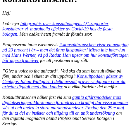
Hej!
I vår nya
Infographic över konsultbolagens Q1-rapporter
konstaterar vi marginella effekter av Covid-19 hos de flesta
bolagen.
Men osäkerheten framåt är förstås stor.
Prognoserna inom exempelvis
it-konsultbranschen visar en nedgång
på 23 procent i år – men det finns ljuspunkter! Missa inte intervjun
med Hans Werner, vd på Radar. Han tipsar om hur konsultföretagen
bör agera framöver
för att positionera sig rätt.
”Give a voice to the unheard”. Vad ska du som konsult tänka på
före, under och i slutet av ditt uppdrag?
Konsultpodden gästas av
Centigos Johan Wallquist. I detta avsnitt gräver vi djupare i hur du
arbetar digitalt med dina kunder
och vilka fördelar det medför.
Konsultbranschen håller fast vid sina
gamla affärsmodeller trots
digitaliseringen. Marknaden förändras nu kraftigt där vissa kommer
slås ut och andra ta stora marknadsandelar. Fredag den 29:e maj
får du ta del av insikter och tillgång till en unik undersökning
om
den digitala mognaden bland Professional Service-bolagen i
Sverige.