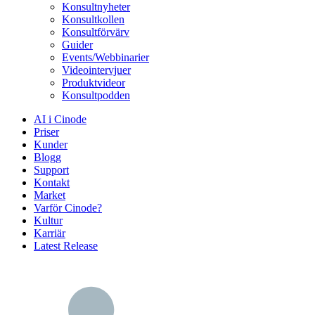
Konsultnyheter
Konsultkollen
Konsultförvärv
Guider
Events/Webbinarier
Videointervjuer
Produktvideor
Konsultpodden
AI i Cinode
Priser
Kunder
Blogg
Support
Kontakt
Market
Varför Cinode?
Kultur
Karriär
Latest Release