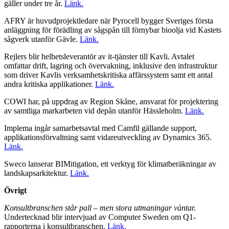
gäller under tre år.
Länk.
AFRY är huvudprojektledare när Pyrocell bygger Sveriges första
anläggning för förädling av sågspån till förnybar bioolja vid Kastets
sågverk utanför Gävle.
Länk.
Rejlers blir helhetsleverantör av it-tjänster till Kavli. Avtalet
omfattar drift, lagring och övervakning, inklusive den infrastruktur
som driver Kavlis verksamhetskritiska affärssystem samt ett antal
andra kritiska applikationer.
Länk.
COWI har, på uppdrag av Region Skåne, ansvarat för projektering
av samtliga markarbeten vid depån utanför Hässleholm.
Länk.
Implema ingår samarbetsavtal med Camfil gällande support,
applikationsförvaltning samt vidareutveckling av Dynamics 365.
Länk.
Sweco lanserar BIMitigation, ett verktyg för klimatberäkningar av
landskapsarkitektur.
Länk.
Övrigt
Konsultbranschen står pall – men stora utmaningar väntar.
Undertecknad blir intervjuad av Computer Sweden om Q1-
rapporterna i konsultbranschen.
Länk.