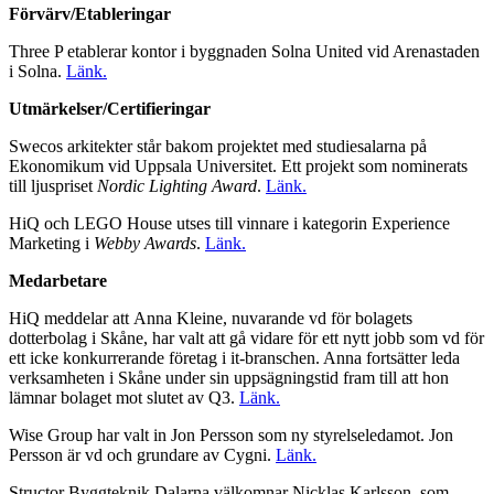
Förvärv/Etableringar
Three P etablerar kontor i byggnaden Solna United vid Arenastaden
i Solna.
Länk.
Utmärkelser/Certifieringar
Swecos arkitekter står bakom projektet med studiesalarna på
Ekonomikum vid Uppsala Universitet. Ett projekt som nominerats
till ljuspriset
Nordic Lighting Award
.
Länk.
HiQ och LEGO House utses till vinnare i kategorin Experience
Marketing i
Webby Awards
.
Länk.
Medarbetare
HiQ meddelar att Anna Kleine, nuvarande vd för bolagets
dotterbolag i Skåne, har valt att gå vidare för ett nytt jobb som vd för
ett icke konkurrerande företag i it-branschen. Anna fortsätter leda
verksamheten i Skåne under sin uppsägningstid fram till att hon
lämnar bolaget mot slutet av Q3.
Länk.
Wise Group har valt in Jon Persson som ny styrelseledamot. Jon
Persson är vd och grundare av Cygni.
Länk.
Structor Byggteknik Dalarna välkomnar Nicklas Karlsson, som