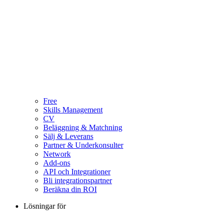
Free
Skills Management
CV
Beläggning & Matchning
Sälj & Leverans
Partner & Underkonsulter
Network
Add-ons
API och Integrationer
Bli integrationspartner
Beräkna din ROI
Lösningar för