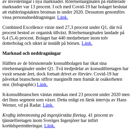
av investeringar i nya marknader. Rörelsemarginalen på etablerade
marknader var 13 procent. I och med Covid-19 har bolaget beslutat
att etableringstakten bromsas in under 2020. Dessutom genomförs
vissa personalneddragningar.
Länk.
Combined Excellence växte med 27,3 procent under Q1, där två
procent bestod av organisk tillväxt. Rörelsemarginalen landade på
6,4 (5,4) procent. Bolaget har 440 medarbetare inom tolv
dotterbolag och siktet är inställt på börsen.
Länk.
Marknad och neddragningar
Hälften av de börsnoterade konsultbolagen har ökat sina
rörelsemarginaler under Q1. Två tredjedelar av konsultföretagen har
vuxit senaste året, dock fortsatt drivet av förvärv. Covid-19 har
påverkat branschens siffror marginellt men framåt är osäkerheten
stor. (Infographic)
Länk.
It-konsultbranschen väntas minskas med 23 procent under 2020 men
det finns segment som växer. Detta enligt en färsk intervju av Hans
Werner, vd på Radar.
Länk.
Kraftig inbromsning på ingenjörstäta företag.
41 procent av
tjänsteföretagen inom Sveriges Ingenjörer har infört
korttidspermitteringar.
Länk.