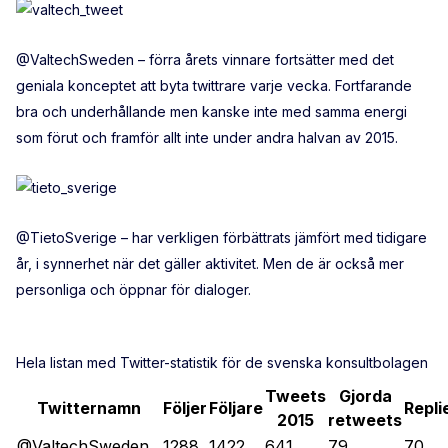
@ValtechSweden – förra årets vinnare fortsätter med det
geniala konceptet att byta twittrare varje vecka. Fortfarande
bra och underhållande men kanske inte med samma energi
som förut och framför allt inte under andra halvan av 2015.
@TietoSverige – har verkligen förbättrats jämfört med tidigare
år, i synnerhet när det gäller aktivitet. Men de är också mer
personliga och öppnar för dialoger.
Hela listan med Twitter-statistik för de svenska konsultbolagen
Tweets
Gjorda
Twitternamn
Följer
Följare
Repli
2015
retweets
@ValtechSweden
1288
1422
641
79
70