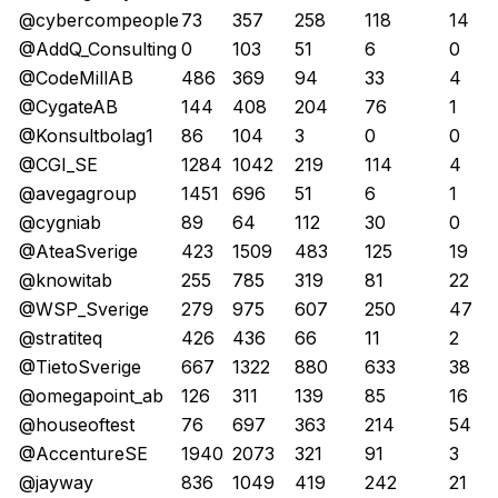
@cybercompeople
73
357
258
118
14
@AddQ_Consulting
0
103
51
6
0
@CodeMillAB
486
369
94
33
4
@CygateAB
144
408
204
76
1
@Konsultbolag1
86
104
3
0
0
@CGI_SE
1284
1042
219
114
4
@avegagroup
1451
696
51
6
1
@cygniab
89
64
112
30
0
@AteaSverige
423
1509
483
125
19
@knowitab
255
785
319
81
22
@WSP_Sverige
279
975
607
250
47
@stratiteq
426
436
66
11
2
@TietoSverige
667
1322
880
633
38
@omegapoint_ab
126
311
139
85
16
@houseoftest
76
697
363
214
54
@AccentureSE
1940
2073
321
91
3
@jayway
836
1049
419
242
21