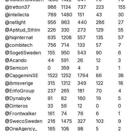
@tretton37
986
1134
737
223
155
@intellecta
789
1480
151
43
30
@netlight
956
963
440
286
27
@Aptitud_Sthlm
226
330
273
129
55
@hiqinternat
635
1208
557
135
57
@combitech
756
714
133
57
7
@SogetiSweden
155
950
543
90
6
@Acando
44
591
26
12
3
@Semcon
0
359
4
3
1
@CapgeminiSE
1522
1252
1764
86
38
@ibmsverige
315
1312
349
122
18
@EnfoGroup
237
265
181
70
4
@Dynabyte
91
82
160
19
5
@Cinteros
33
59
12
0
0
@Frontwalker
161
74
76
6
1
@SwecoSweden
216
1475
327
103
9
@OneAgency_
165
108
98
5
2