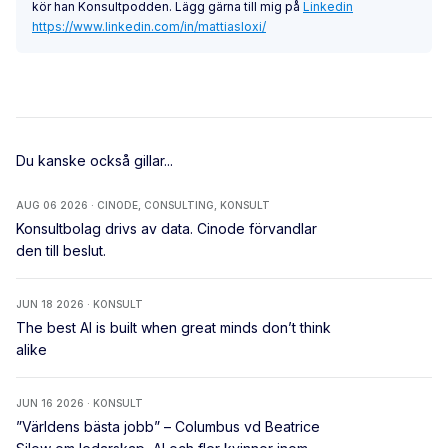
kör han Konsultpodden. Lägg gärna till mig på
Linkedin
https://www.linkedin.com/in/mattiasloxi/
Du kanske också gillar...
AUG 06 2026 · CINODE, CONSULTING, KONSULT
Konsultbolag drivs av data. Cinode förvandlar
den till beslut.
JUN 18 2026 · KONSULT
The best AI is built when great minds don’t think
alike
JUN 16 2026 · KONSULT
”Världens bästa jobb” – Columbus vd Beatrice