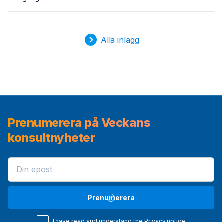
Alla inlägg
Prenumerera på Veckans
konsultnyheter
Prenumerera
I have read and understand the
Privacy notice