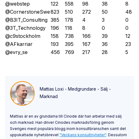
@webstep
122
558
98
38
8
@CornerstoneSwe
823
510
272
50
48
@B3IT_Consulting
385
178
4
3
0
@3T_Technology
196
118
8
0
0
@c9stockholm
158
738
166
39
12
@AFkarriar
193
395
167
36
23
@evry_se
456
769
217
28
5
Mattias Loxi - Medgrundare - Sälj -
Marknad
Mattias är en av grundarna till Cinode där han arbetar med sälj
och marknad. Han driver Cinodes marknadsföring genom
Sveriges mest populära blogg inom konsultbranschen samt det
uppskattade nyhetsbrevet
"Veckans konsultnyheter"
. Dessutom