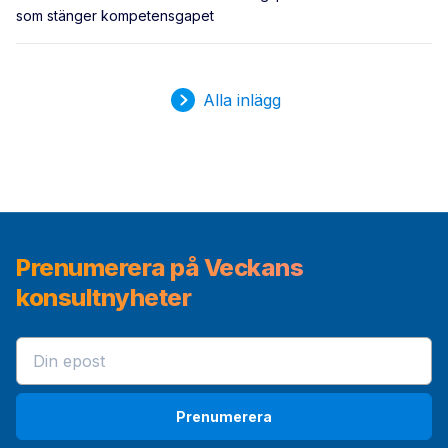
som stänger kompetensgapet
Alla inlägg
Prenumerera på Veckans
konsultnyheter
Prenumerera