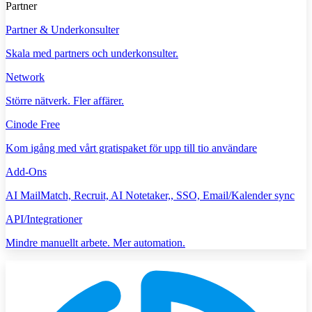
Partner
Partner & Underkonsulter
Skala med partners och underkonsulter.
Network
Större nätverk. Fler affärer.
Cinode Free
Kom igång med vårt gratispaket för upp till tio användare
Add-Ons
AI MailMatch, Recruit, AI Notetaker,, SSO, Email/Kalender sync
API/Integrationer
Mindre manuellt arbete. Mer automation.