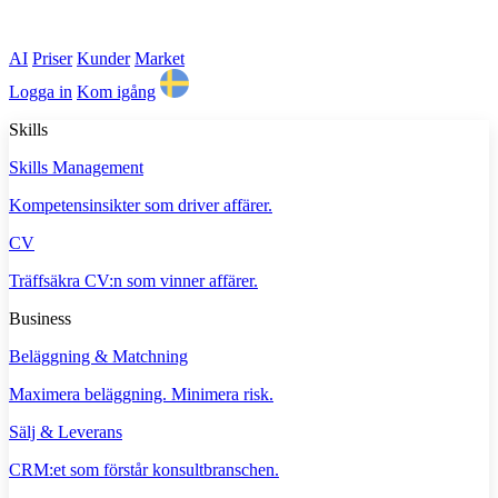
AI
Priser
Kunder
Market
Logga in
Kom igång
Skills
Skills Management
Kompetensinsikter som driver affärer.
CV
Träffsäkra CV:n som vinner affärer.
Business
Beläggning & Matchning
Maximera beläggning. Minimera risk.
Sälj & Leverans
CRM:et som förstår konsultbranschen.