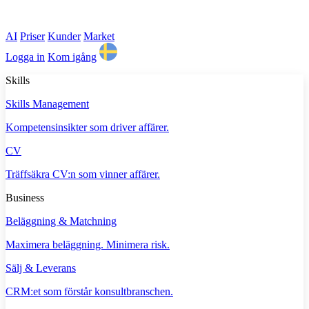
AI
Priser
Kunder
Market
Logga in
Kom igång
Skills
Skills Management
Kompetensinsikter som driver affärer.
CV
Träffsäkra CV:n som vinner affärer.
Business
Beläggning & Matchning
Maximera beläggning. Minimera risk.
Sälj & Leverans
CRM:et som förstår konsultbranschen.