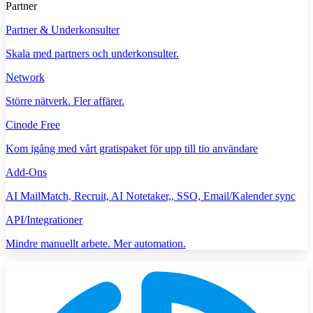
Partner
Partner & Underkonsulter
Skala med partners och underkonsulter.
Network
Större nätverk. Fler affärer.
Cinode Free
Kom igång med vårt gratispaket för upp till tio användare
Add-Ons
AI MailMatch, Recruit, AI Notetaker,, SSO, Email/Kalender sync
API/Integrationer
Mindre manuellt arbete. Mer automation.