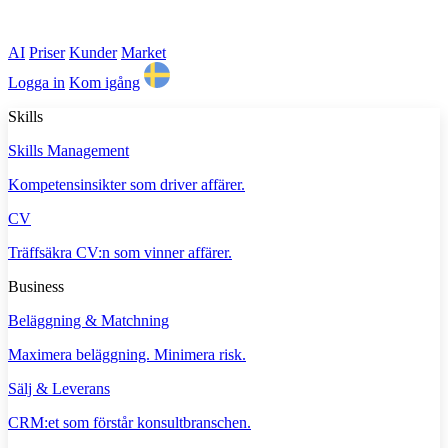
AI
Priser
Kunder
Market
Logga in
Kom igång
Skills
Skills Management
Kompetensinsikter som driver affärer.
CV
Träffsäkra CV:n som vinner affärer.
Business
Beläggning & Matchning
Maximera beläggning. Minimera risk.
Sälj & Leverans
CRM:et som förstår konsultbranschen.