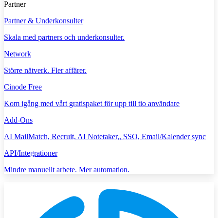
Partner
Partner & Underkonsulter
Skala med partners och underkonsulter.
Network
Större nätverk. Fler affärer.
Cinode Free
Kom igång med vårt gratispaket för upp till tio användare
Add-Ons
AI MailMatch, Recruit, AI Notetaker,, SSO, Email/Kalender sync
API/Integrationer
Mindre manuellt arbete. Mer automation.