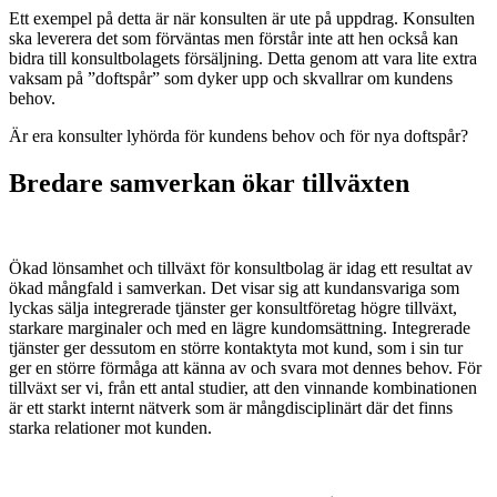
Ett exempel på detta är när konsulten är ute på uppdrag. Konsulten
ska leverera det som förväntas men förstår inte att hen också kan
bidra till konsultbolagets försäljning. Detta genom att vara lite extra
vaksam på ”doftspår” som dyker upp och skvallrar om kundens
behov.
Är era konsulter lyhörda för kundens behov och för nya doftspår?
Bredare samverkan ökar tillväxten
Ökad lönsamhet och tillväxt för konsultbolag är idag ett resultat av
ökad mångfald i samverkan. Det visar sig att kundansvariga som
lyckas sälja integrerade tjänster ger konsultföretag högre tillväxt,
starkare marginaler och med en lägre kundomsättning. Integrerade
tjänster ger dessutom en större kontaktyta mot kund, som i sin tur
ger en större förmåga att känna av och svara mot dennes behov. För
tillväxt ser vi, från ett antal studier, att den vinnande kombinationen
är ett starkt internt nätverk som är mångdisciplinärt där det finns
starka relationer mot kunden.