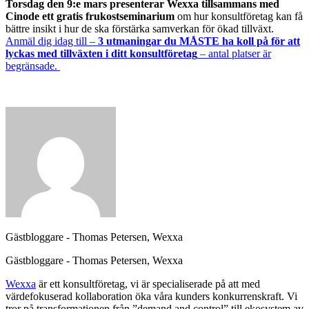
Torsdag den 9:e mars presenterar Wexxa tillsammans med
Cinode ett gratis frukostseminarium
om hur konsultföretag kan få
bättre insikt i hur de ska förstärka samverkan för ökad tillväxt.
Anmäl dig idag till –
3 utmaningar du MÅSTE ha koll på för att
lyckas med tillväxten i ditt konsultföretag
– antal platser är
begränsade.
Gästbloggare - Thomas Petersen, Wexxa
Gästbloggare - Thomas Petersen, Wexxa
Wexxa
är ett konsultföretag, vi är specialiserade på att med
värdefokuserad kollaboration öka våra kunders konkurrenskraft. Vi
tror på transformationen från ”demand and control” till ekosystem av