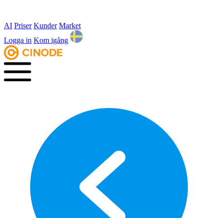
AI
Priser
Kunder
Market
Logga in
Kom igång