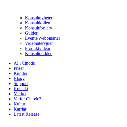
Konsultnyheter
Konsultkollen
Konsultförvärv
Guider
Events/Webbinarier
Videointervjuer
Produktvideor
Konsultpodden
AI i Cinode
Priser
Kunder
Blogg
Support
Kontakt
Market
Varför Cinode?
Kultur
Karriär
Latest Release