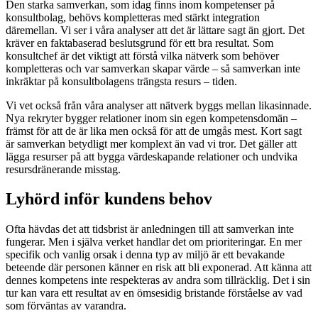
Den starka samverkan, som idag finns inom kompetenser på
konsultbolag, behövs kompletteras med stärkt integration
däremellan. Vi ser i våra analyser att det är lättare sagt än gjort. Det
kräver en faktabaserad beslutsgrund för ett bra resultat. Som
konsultchef är det viktigt att förstå vilka nätverk som behöver
kompletteras och var samverkan skapar värde – så samverkan inte
inkräktar på konsultbolagens trängsta resurs – tiden.
Vi vet också från våra analyser att nätverk byggs mellan likasinnade.
Nya rekryter bygger relationer inom sin egen kompetensdomän –
främst för att de är lika men också för att de umgås mest. Kort sagt
är samverkan betydligt mer komplext än vad vi tror. Det gäller att
lägga resurser på att bygga värdeskapande relationer och undvika
resursdränerande misstag.
Lyhörd inför kundens behov
Ofta hävdas det att tidsbrist är anledningen till att samverkan inte
fungerar. Men i själva verket handlar det om prioriteringar. En mer
specifik och vanlig orsak i denna typ av miljö är ett bevakande
beteende där personen känner en risk att bli exponerad. Att känna att
dennes kompetens inte respekteras av andra som tillräcklig. Det i sin
tur kan vara ett resultat av en ömsesidig bristande förståelse av vad
som förväntas av varandra.