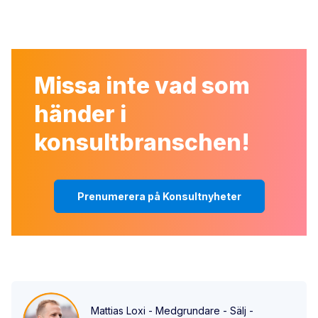
Missa inte vad som
händer i
konsultbranschen!
Prenumerera på Konsultnyheter
Mattias Loxi - Medgrundare - Sälj -