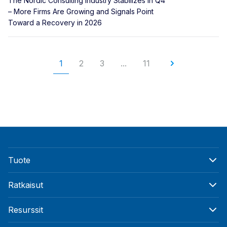
The Nordic Consulting Industry Stabilizes in Q4
– More Firms Are Growing and Signals Point
Toward a Recovery in 2026
1
2
3
...
11
Tuote
Ratkaisut
Resurssit